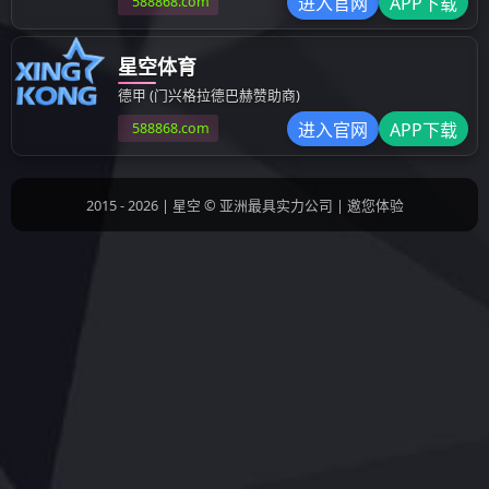
鄂尔多斯200万吨/年气化渣综合
呼和浩特市利佰佳国际10万平米
冷）电气化改造示范项目
|
政府机关
行业相关链接
ICP备案：
蒙ICP备18003771号-1
版权所有：华体app官网登录-华体会（中国）
地址：内蒙古呼和浩特市新城区海拉尔东街7-1号环投集团