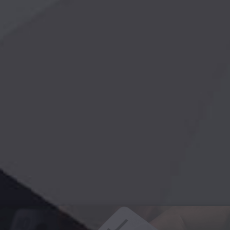
烧处理生产工艺，可实现
24
小时连续运转，日焚烧处理
。