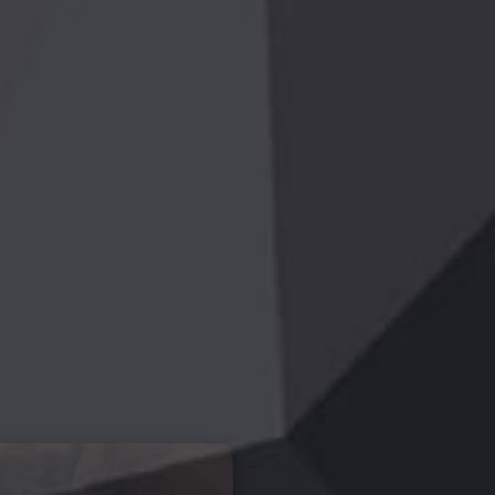
量
10T
，年焚烧处理量
3000T
，为新冠疫情下