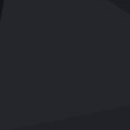
行业相关链接
|
|
ICP备案：
蒙ICP备18003771号-1
有：华体app官网登录-华体会（中国）