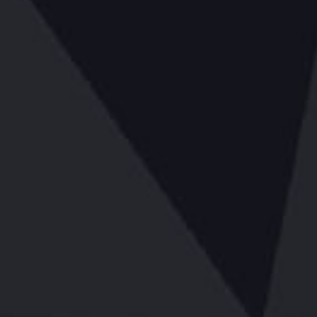
友情链接
政府机关
版权所