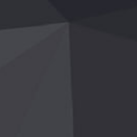
心
业务领域
党的建设
党风廉政建设
职工天地
联系我们