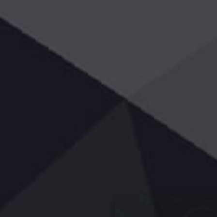
采用国内领先的医疗废物高温蒸煮及焚
安全有效处置医疗废物提供可靠的技术路线