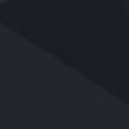
【党史天天读】2025年11月11日
【党史天天读】2025年11月10日
【党史天天读】2025年11月9日