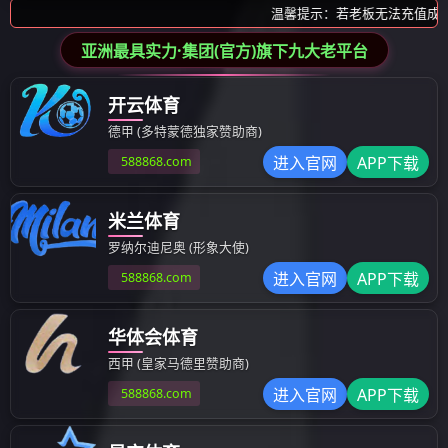
委理论学习中心组举行2025年第九...
华体app官网登录-华体会（中国）党
委召开“两优一先”表彰、专题警...
32个字，习近平这样概括党的精神之