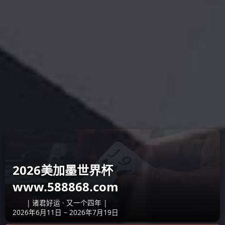
开党委会暨党的建设工作领导小组...
华体app官网登录-华体会（中国）党
委理论学习中心组举行2025年第10...
华体app官网登录-华体会（中国）组
织集中收看纪念中国人民抗日战争...
华体app官网登录-华体会（中国）党