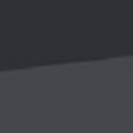
华体app官网登录-华体会（中国）
>
党史学习
教育