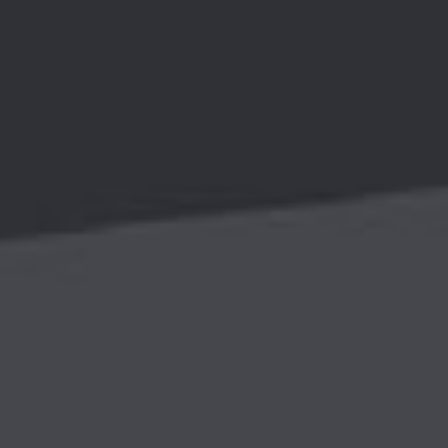
您的位置：
华体app官网登录-华体会（
华体app官网登录-华
举行“两优一先”表彰大