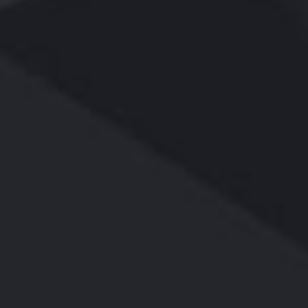
集团党委委员、副总