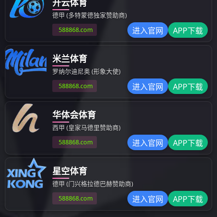
开辟马克思主义中国化时代化新境界
党的二十大精神
用新的伟大奋斗创造新的伟业 ——
精神
坚持胸怀天下（思想纵横） ——深
持”之六
学党章 见行动 | 华体app官网登