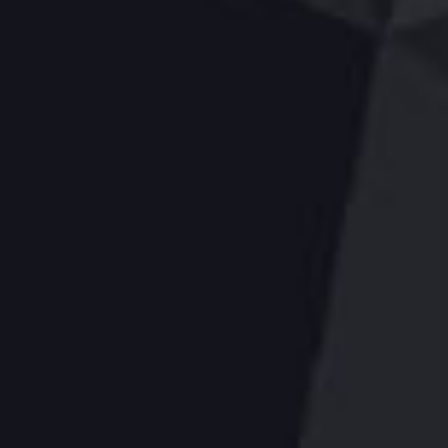
慰问组一行实地查看了三个惠民项目项目。其中，
强了党组织的凝聚力和向心力；人居环境整治水平相