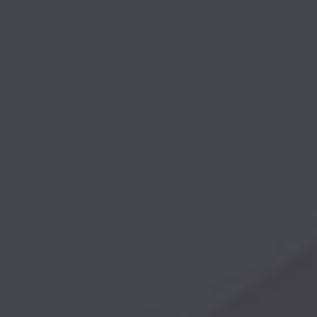
近日，内蒙古环投党委派出慰问组到定点帮扶村——
资有限公司总经理王文达、塔尔湖镇镇长兰美青、副