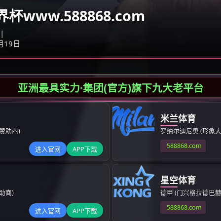
点帮扶村，公司派出优秀干部曾庆林担任驻村工作队第一书记。
量的卓有成效的工作。
，倾听群众呼声，了解实际困难和需求，明确项目方案，确定了
环保投资有限公司积极承接帮扶任务，高质量建成三个项目。