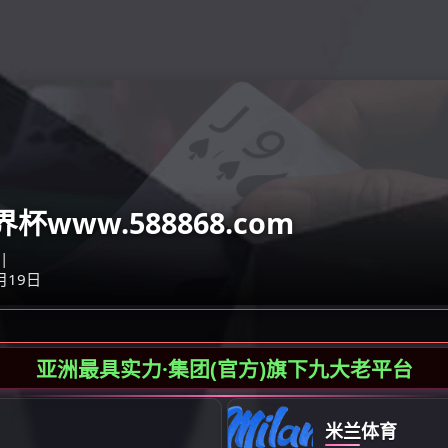
华体app官网登
2026年...
2026-07-16
华体app官网登录-华体会（中国）党委理论学习中心组举行202