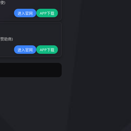
祝中国共产党成立105周年大会
会暨党委书记讲党课活动
合开展主题党日活动
活暨巡视整改专题民主生活会