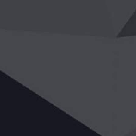
华体app官网登录-华体会（中国）
党的建设
党
您的位置：
>
>
党建工作